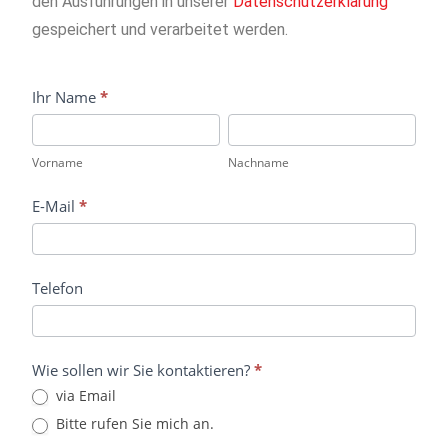
den Ausführungen in unserer
Datenschutzerklärung
gespeichert und verarbeitet werden.
Kontakt_Gruentenblick
Ihr Name
*
Vorname
Nachname
Vorname
Nachname
E-Mail
*
Telefon
Wie sollen wir Sie kontaktieren?
*
via Email
Bitte rufen Sie mich an.